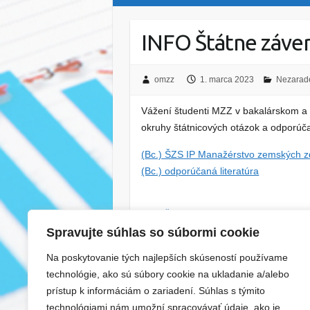
INFO Štátne záve
omzz
1. marca 2023
Nezarad
Vážení študenti MZZ v bakalárskom a i
okruhy štátnicových otázok a odporúčan
(
Bc.) ŠZS IP Manažérstvo zemských z
(Bc.) odporúčaná literatúra
Ing.) ŠZS IP Inžinierstvo zemských zd
(Ing.) odporúčaná literatúra
Spravujte súhlas so súbormi cookie
Na poskytovanie tých najlepších skúseností používame
technológie, ako sú súbory cookie na ukladanie a/alebo
←
Rozhodujete sa, kam na vysokú š
prístup k informáciám o zariadení. Súhlas s týmito
technológiami nám umožní spracovávať údaje, ako je