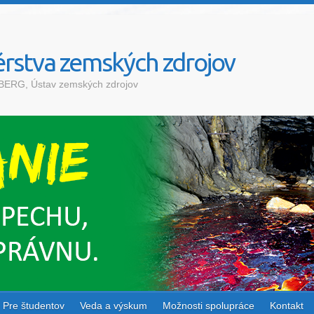
rstva zemských zdrojov
a BERG, Ústav zemských zdrojov
Pre študentov
Veda a výskum
Možnosti spolupráce
Kontakt