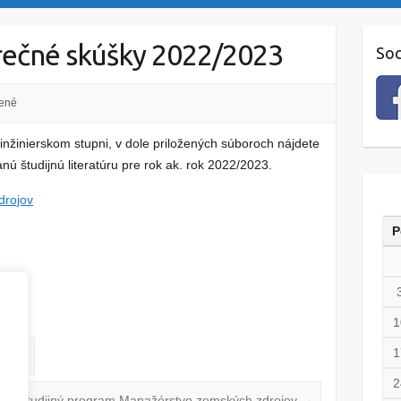
rečné skúšky 2022/2023
Soc
ené
nžinierskom stupni, v dole priložených súboroch nájdete
ú študijnú literatúru pre rok ak. rok 2022/2023.
drojov
P
rojov
1
1
kolu?
2
Študijný program Manažérstvo zemských zdrojov
→