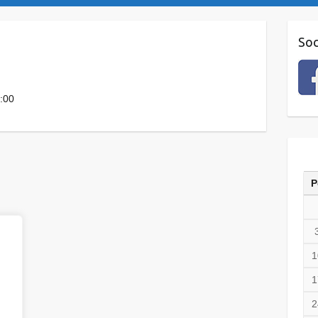
Soc
4:00
P
1
1
2