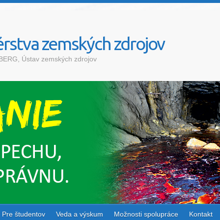
rstva zemských zdrojov
a BERG, Ústav zemských zdrojov
Pre študentov
Veda a výskum
Možnosti spolupráce
Kontakt