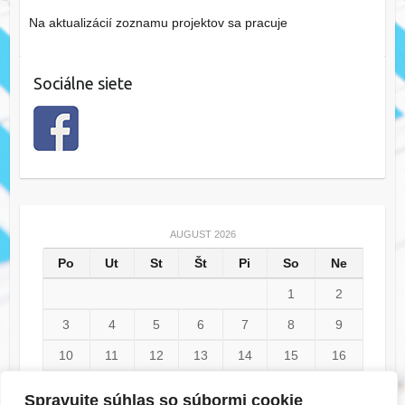
Na aktualizácií zoznamu projektov sa pracuje
Sociálne siete
AUGUST 2026
Po
Ut
St
Št
Pi
So
Ne
1
2
3
4
5
6
7
8
9
10
11
12
13
14
15
16
17
18
19
20
21
22
23
Spravujte súhlas so súbormi cookie